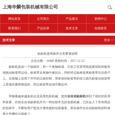
上海华麟包装机械有限公司
网站首页
公司简介
产品展示
新闻中心
联系我们
产品目录
技术文章
在线留言
技术文章
更多>>
贴标机使用操作注意事项说明
点击次数：10488 更新时间：2017-12-23
贴标机是由一个贴标轮，和一个卷轴组成，它的工作原理就是驱动轮间歇性
地拖动标签带运动，标签带从卷轴中被拉出，同时经过贴标轮将标签带压在箱子
上。在卷轴上采用了开环的位移控制，用来保持标签带的张力因为标签在标签带
上是彼此紧密相连的，所以标签带必须不断起停。
伴随着越来越多的企业采用包装机械，使得
全自动贴标机
得到了很好的应用
和发展，目前全自动贴标机作为一种比较常见的包装机械，已经走入了所有商品
的包装中，不断给用户提供方便快捷的包装服务。那在操作全自动贴标机的时候
要注意哪些方面呢？