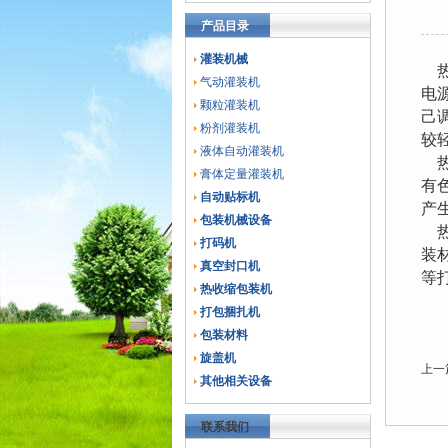
产品目录
灌装机械
热
气动灌装机
电源
颗粒灌装机
己调
粉剂灌装机
较
液体自动灌装机
热
膏体定量灌装机
有
自动贴标机
产
包装机械设备
热
打码机
装
真空封口机
等
热收缩包装机
打包捆扎机
包装材料
旋盖机
上一
其他相关设备
联系我们