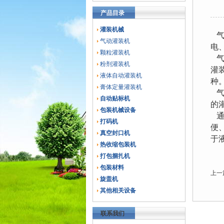
产品目录
灌装机械
气
气动灌装机
电
颗粒灌装机
气
粉剂灌装机
灌
液体自动灌装机
种
膏体定量灌装机
气
自动贴标机
的
包装机械设备
通
打码机
便
真空封口机
于
热收缩包装机
打包捆扎机
包装材料
上一
旋盖机
其他相关设备
联系我们