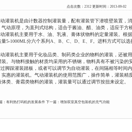
点击次数：2312 更新时间：2013-09-02
动灌装机是由计数器控制灌装量，配有灌装管下潜喷壁装置，消
、气动原理，为直列式结构，适合于酱油、醋、油类，适应于方
动灌装机主要用于水、油、乳液、膏体状物料的定量灌装。根据
装量5-1000ML分六个系列A、B、C、D、E、F。进料方式可以
。
动灌装机主要用于化妆品类、制药类企业的物料的灌装，还被用
灌装。与物料接触的材质均采用的不锈钢，物料具有不被污染的
过脚踩灌装踏板，或者可以调节为自动灌装，在间隔相等时间内出
、实惠的灌装机。气动灌装机的使用范围广，操作简单，灌装精
液体类、膏霜类物料的灌装，灌装量可以通过调节按扭来设定。
篇：
有利热打码机的发展条件
下一篇：
增加双室真空包装机的充气功能