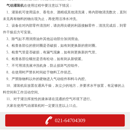
气动灌装机
在使用过程中要注意以下情况：
1、灌装机可使用温水、香皂水、酒精或其他清洗液，将内部物清洗数次，直到
未见再有物料的物出现为止，再使用洁净水冲洗。
2、设备在对内部零件清洗时，请勿用尖硬的利器接触零件，清洗完成后，到零
件干燥后方可安装。
3、除气缸不用润滑油外其他运动部分加润滑油。
4、检查各部位的密封圈是否破损，如有则更换新的密封圈。
5、检查气管是否破损，有漏气现象，如有则更换新的气管。
6、检查各部位螺丝是否有松动，如有则从新锁紧。
7、不可用清洗液冲洗机身，防止损坏气控组件。
8、在使用时严禁长时间处于物料工作状态。
9、严禁除物料以外的硬物进入气动组件和料斗内腔。
10、灌装机应放置在通风干燥，灰尘少的地方，并要求水平放置，有足够的上
料空间和工作活动空间。
11、对于灌注挥发性的液体请在流通的空气环境下进行。
大家在使用气动灌装机时一定要注意以上11点。
021-64704309