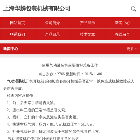
上海华麟包装机械有限公司
网站首页
公司简介
产品展示
新闻中心
联系我们
产品目录
技术文章
在线留言
新闻中心
更多>>
使用气动灌装机前要做好准备工作
点击次数：2766 更新时间：2015-11-06
气动灌装机
开机开机前必须检查各部分机械是否正常，以免造成机械故障或人
身伤害事故。
检查内容及操作：
1、前、后夹紧手柄是否夹紧。
2、进出料三通的三端卡箍是否夹紧。
3、横杆、立杆的十字夹及灌装头是否夹紧。
4、接通空压气源，压力＜8㎏/c㎡,机载压力4-5㎏/c㎡。
5、打开气源开关，确定灌装头小气缸的黑色气管在上方。
气动灌装机在使用的时候必须要注意的地方：