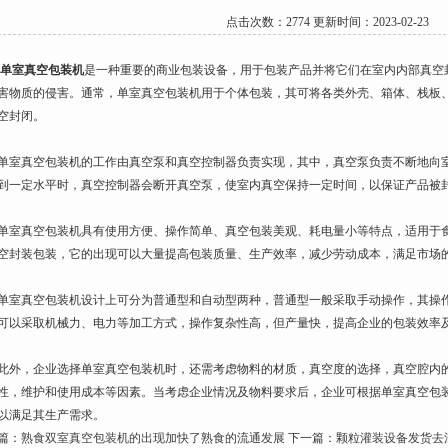
点击次数：2774 更新时间：2023-02-23
单室真空包装机
是一种重要的商业包装设备，用于包装产品并将它们在室内内部真空
害物质的侵害。通常，单室真空包装机用于个体包装，其可将各类外壳、箱体、栈板、
空封闭。
真空包装机的工作由真空泵和真空控制器负责实现，其中，真空泵负责不断地向室
到一定水平时，真空控制器会断开真空泵，使室内真空保持一定时间，以保证产品被
真空包装机具有使用方便、操作简单、真空包装美观、耗电量小等特点，适用于食
空封装包装，它的出现可以大量提高包装质量、生产效率，减少劳动成本，满足市场
真空包装机设计上可分为普通型和自动型两种，普通型一般采取手动操作，其操作
可以采取机械力、电力等加工方式，操作复杂性高，但产量快，提高企业的包装效率
，企业选择单室真空包装机时，还需考虑物料的材质，真空度的选择，真空腔内的
性，维护和使用成本等因素。当考虑企业情况及物料要求后，企业可根据单室真空包
以满足其生产需求。
篇：
熟食双室真空包装机的出现加快了熟食的流通发展
下一篇：
颗粒灌装设备发货去