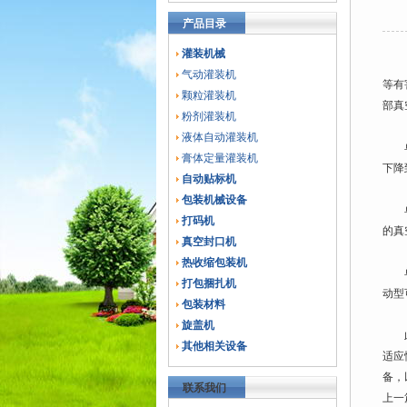
产品目录
灌装机械
气动灌装机
等有
颗粒灌装机
部真
粉剂灌装机
液体自动灌装机
单室
膏体定量灌装机
下降
自动贴标机
包装机械设备
单室
打码机
的真
真空封口机
热收缩包装机
单室
打包捆扎机
动型
包装材料
旋盖机
此外
其他相关设备
适应
备，
联系我们
上一