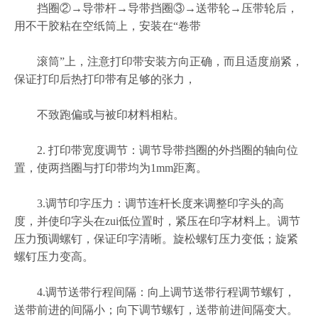
挡圈②→导带杆→导带挡圈③→送带轮→压带轮后，
用不干胶粘在空纸筒上，安装在“卷带
滚筒”上，注意打印带安装方向正确，而且适度崩紧，
保证打印后热打印带有足够的张力，
不致跑偏或与被印材料相粘。
2. 打印带宽度调节：调节导带挡圈的外挡圈的轴向位
置，使两挡圈与打印带均为1mm距离。
3.调节印字压力：调节连杆长度来调整印字头的高
度，并使印字头在zui低位置时，紧压在印字材料上。调节
压力预调螺钉，保证印字清晰。旋松螺钉压力变低；旋紧
螺钉压力变高。
4.调节送带行程间隔：向上调节送带行程调节螺钉，
送带前进的间隔小；向下调节螺钉，送带前进间隔变大。