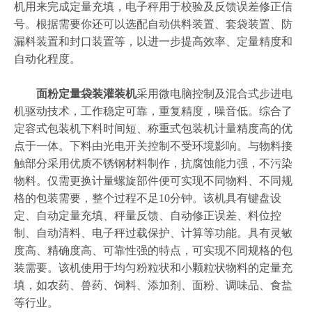
机用来完成定量充填，电子秤用于校验及反馈误差修正信
号。根据需要你还可以选配自动供料装置、套袋装置、防
漏料装置和封口装置等，以进一步提高效率、定量精度和
自动化程度。
面粉定量袋装灌装机
采用微电脑控制及混合式步进电
机驱动技术，工作稳定可靠，重复精度，噪音低。综合了
定容式包装机下料时间短、称重式包装机计量精度高的优
点于一体。下料由光电开关控制不受环境影响。与物料接
触部分采用优质不锈钢材料制作，抗腐蚀能力强，不污染
物料。仅需更换计量螺旋部件便可实现不同物料、不同规
格的包装需要，整个过程不足10分钟。该机具有键盘设
定、自动定量充填、秤量反馈、自动修正误差、料位控
制、自动清料、电子秤过载保护、计算等功能。具有灵敏
度高、精确度高、可靠性强的特点，可实现不同规格的包
装需要。该机使用于均匀粉粒状和小颗粒状物料的定量充
填，如农药、兽药、饲料、添加剂、面粉、调味品、食盐
等行业。