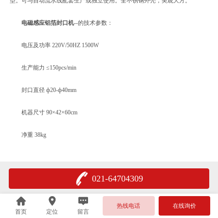
型。可与自动流水线配套生产或独立使用。全不锈钢外壳，美观大方。
电磁感应铝箔封口机
--的技术参数：
电压及功率 220V/50HZ 1500W
生产能力 ≤150pcs/min
封口直径 ф20-ф40mm
机器尺寸 90×42×60cm
净重 38kg
021-64704309
热线电话
在线询价
首页
定位
留言