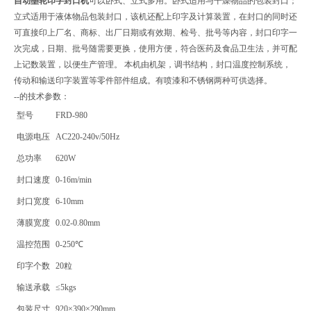
自动墨轮印字封口机
可以卧式、立式多用。卧式适用与干燥物品的包装封口；
立式适用于液体物品包装封口，该机还配上印字及计算装置，在封口的同时还
可直接印上厂名、商标、出厂日期或有效期、检号、批号等内容，封口印字一
次完成，日期、批号随需要更换，使用方便，符合医药及食品卫生法，并可配
上记数装置，以便生产管理。 本机由机架，调书结构，封口温度控制系统，
传动和输送印字装置等零件部件组成。有喷漆和不锈钢两种可供选择。
--的技术参数：
型号
FRD-980
电源电压
AC220-240v/50Hz
总功率
620W
封口速度
0-16m/min
封口宽度
6-10mm
薄膜宽度
0.02-0.80mm
温控范围
0-250℃
印字个数
20粒
输送承载
≤5kgs
包装尺寸
920×390×290mm