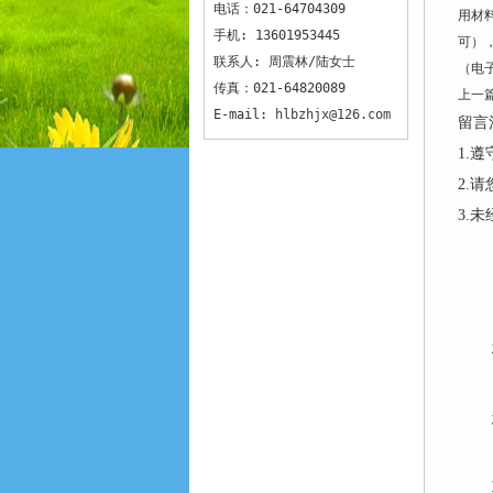
电话：021-64704309
用材
手机: 13601953445
可）
联系人: 周震林/陆女士
（电
传真：021-64820089
上一
E-mail:
hlbzhjx@126.com
留言
1.
2.
3.