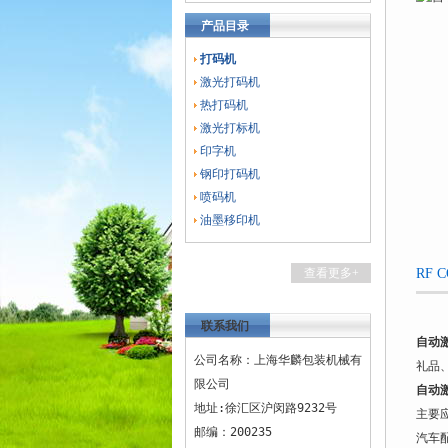
产品目录
打码机
激光打码机
热打码机
激光打标机
印字机
钢印打码机
喷码机
油墨移印机
查看更多+
RF
联系我们
自动
公司名称：上海华麟包装机械有
礼品
限公司
自动
地址:徐汇区沪闵路9232号
主要
邮编：200235
汽车