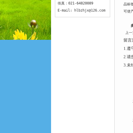
传真：021-64820089
品标
E-mail:
hlbzhjx@126.com
可使
上一
留言
1.
2.
3.