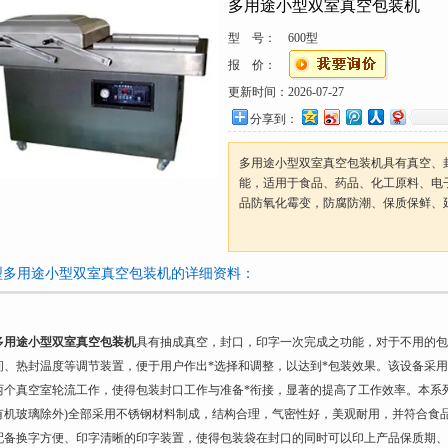
多用途小型双室真空包装机
型 号：
600型
报 价：
更新时间：
2026-07-27
分享到：
多用途小型双室真空包装机具有真空、
能，适用于食品、药品、化工原料、电
品防氧化霉变，防腐防潮、保质保鲜、
0型多用途小型双室真空包装机的详细资料：
多用途小型双室真空包装机
具有抽成真空，封口，印字一次完成之功能，对于不用的
间、热封温度等调节装置，便于用户作出*选择和调整，以达到*包装效果。该设备采
两个真空室轮流工作，使得包装封口工作与准备*衔接，显著的提高了工作效率。本系
有机玻璃除外)全部采用不锈钢材料制成，结构合理，气密性好，美观耐用，并符合食
配备换字方便、印字清晰的印字装置，使得包装袋在封口的同时可以印上产品保质期、