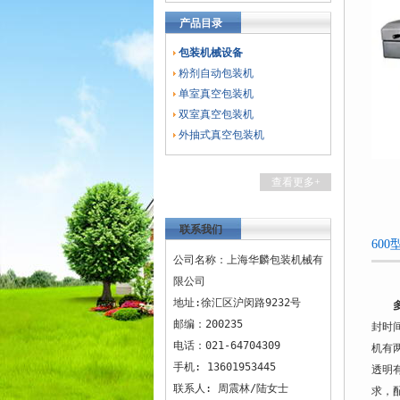
产品目录
包装机械设备
粉剂自动包装机
单室真空包装机
双室真空包装机
外抽式真空包装机
查看更多+
联系我们
60
公司名称：上海华麟包装机械有
限公司
地址:徐汇区沪闵路9232号
邮编：200235
封时
电话：021-64704309
机有
手机: 13601953445
透明
联系人: 周震林/陆女士
求，