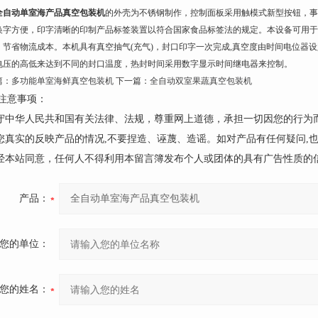
全自动单室海产品真空包装机
的外壳为不锈钢制作，控制面板采用触模式新型按钮，事
换字方便，印字清晰的印制产品标签装置以符合国家食品标签法的规定。本设备可用于
，节省物流成本。本机具有真空抽气(充气)，封口印字一次完成,真空度由时间电位器
电压的高低来达到不同的封口温度，热封时间采用数字显示时间继电器来控制。
篇：
多功能单室海鲜真空包装机
下一篇：
全自动双室果蔬真空包装机
注意事项：
遵守中华人民共和国有关法律、法规，尊重网上道德，承担一切因您的行为
请您真实的反映产品的情况,不要捏造、诬蔑、造谣。如对产品有任何疑问,
未经本站同意，任何人不得利用本留言簿发布个人或团体的具有广告性质的
产品：
您的单位：
您的姓名：