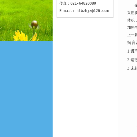
传真：021-64820089
E-mail:
hlbzhjx@126.com
采用
体积
加热
上一
留言
1.
2.
3.