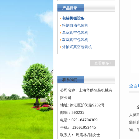
产品目录
包装机械设备
粉剂自动包装机
单室真空包装机
双室真空包装机
外抽式真空包装机
查看更多+
联系我们
全自
公司名称：上海华麟包装机械有
限公司
地址:徐汇区沪闵路9232号
邮编：200235
人就
电话：021-64704309
袋的
手机: 13601953445
物、
联系人: 周震林/陆女士